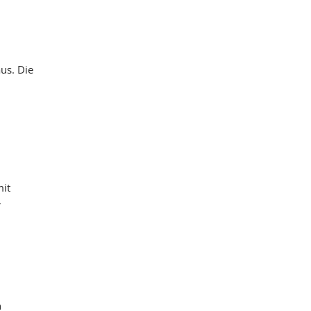
us. Die
mit
r
n