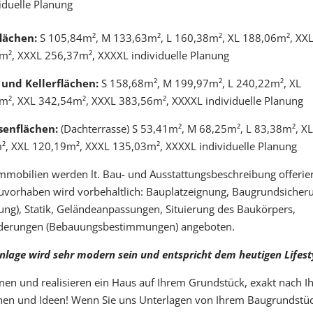
iduelle Planung
lächen:
S 105,84m², M 133,63m², L 160,38m², XL 188,06m², XX
m², XXXL 256,37m², XXXXL individuelle Planung
und Kellerflächen:
S 158,68m², M 199,97m², L 240,22m², XL
m², XXL 342,54m², XXXL 383,56m², XXXXL individuelle Planung
senflächen:
(Dachterrasse) S 53,41m², M 68,25m², L 83,38m², XL
², XXL 120,19m², XXXL 135,03m², XXXXL individuelle Planung
mmobilien werden lt. Bau- und Ausstattungsbeschreibung offerier
uvorhaben wird vorbehaltlich: Bauplatzeignung, Baugrundsicher
ng), Statik, Geländeanpassungen, Situierung des Baukörpers,
derungen (Bebauungsbestimmungen) angeboten.
nlage wird sehr modern sein und entspricht dem heutigen Lifest
nen und realisieren ein Haus auf Ihrem Grundstück, exakt nach I
en und Ideen! Wenn Sie uns Unterlagen von Ihrem Baugrundstü