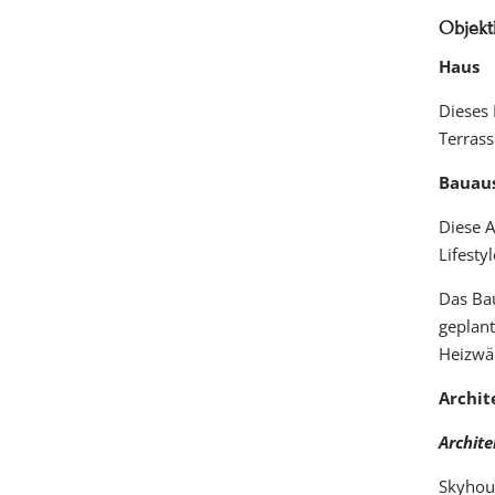
Objekt
Haus
Dieses
Terrass
Bauau
Diese A
Lifestyl
Das Bau
geplant
Heizwä
Archit
Archite
Skyhous