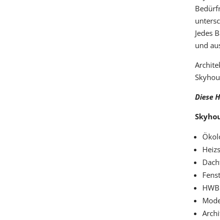
Bedürfn
untersc
Jedes B
und au
Archite
Skyhous
Diese H
Skyhou
Ökol
Heizs
Dachf
Fenst
HWB:
Mode
Archi