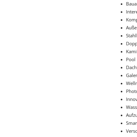
Baua
Inter
Komp
Auße
Stahl
Dopp
Kami
Pool
Dach
Galer
Well
Phot
Inno
Wass
Aufzu
Smar
Versc