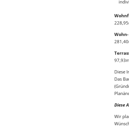
indiv
Wohnf
228,95
Wohn- 
281,40
Terras
97,93m
Diese I
Das Ba
(Gründu
Planän
Diese A
Wir pla
Wünsch