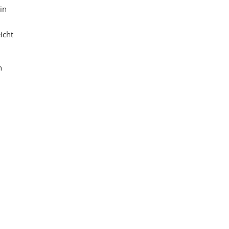
in
icht
n