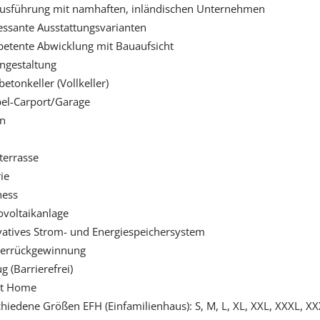
usführung mit namhaften, inländischen Unternehmen
essante Ausstattungsvarianten
etente Abwicklung mit Bauaufsicht
ngestaltung
betonkeller (Vollkeller)
el-Carport/Garage
n
terrasse
ie
ness
ovoltaikanlage
vatives Strom- und Energiespeichersystem
errückgewinnung
g (Barrierefrei)
t Home
hiedene Größen EFH (Einfamilienhaus): S, M, L, XL, XXL, XXXL, X